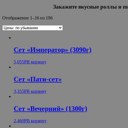
Закажите вкусные роллы и пи
Отображение 1–16 из 196
Сет «Император» (3090г)
5,055
Р
В корзину
Сет «Пати-сет»
3,355
Р
В корзину
Сет «Вечерний» (1300г)
2,460
Р
В корзину