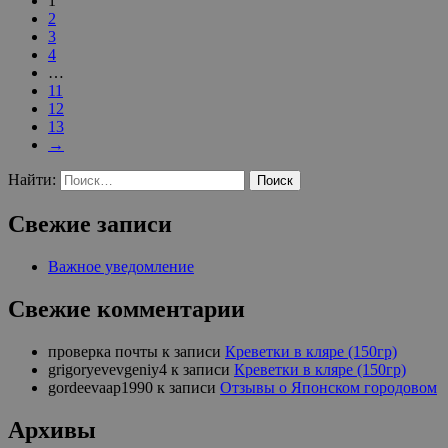
1
2
3
4
…
11
12
13
→
Найти:
Свежие записи
Важное уведомление
Свежие комментарии
проверка почты
к записи
Креветки в кляре (150гр)
grigoryevevgeniy4
к записи
Креветки в кляре (150гр)
gordeevaap1990
к записи
Отзывы о Японском городовом
Архивы