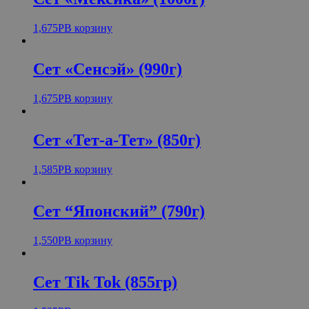
1,675
Р
В корзину
Сет «Сенсэй» (990г)
1,675
Р
В корзину
Сет «Тет-а-Тет» (850г)
1,585
Р
В корзину
Сет “Японский” (790г)
1,550
Р
В корзину
Сет Tik Tok (855гр)