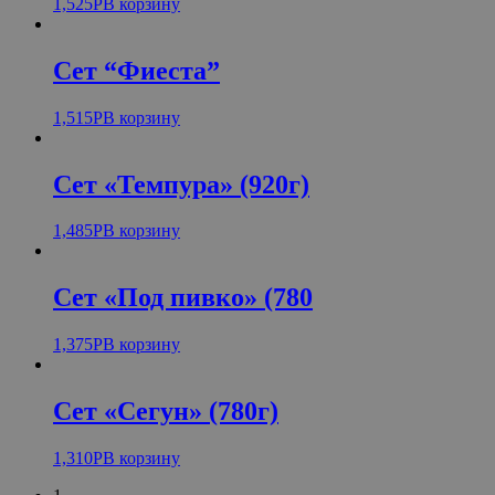
1,525
Р
В корзину
Сет “Фиеста”
1,515
Р
В корзину
Сет «Темпура» (920г)
1,485
Р
В корзину
Сет «Под пивко» (780
1,375
Р
В корзину
Сет «Сегун» (780г)
1,310
Р
В корзину