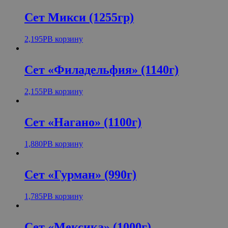
Сет Микси (1255гр)
2,195
Р
В корзину
Сет «Филадельфия» (1140г)
2,155
Р
В корзину
Сет «Нагано» (1100г)
1,880
Р
В корзину
Сет «Гурман» (990г)
1,785
Р
В корзину
Сет «Мексика» (1000г)