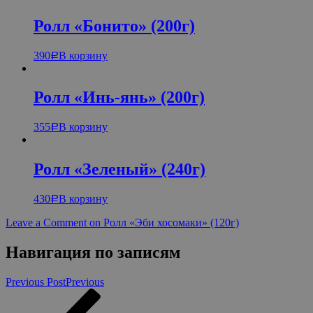
Ролл «Бонито» (200г)
390
В корзину
Р
Ролл «Инь-янь» (200г)
355
В корзину
Р
Ролл «Зеленый» (240г)
430
В корзину
Р
Leave a Comment
on Ролл «Эби хосомаки» (120г)
Навигация по записям
Previous Post
Previous