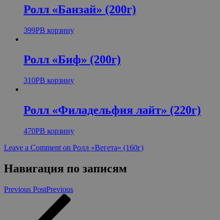
Ролл «Банзай» (200г)
399
Р
В корзину
Ролл «Биф» (200г)
310
Р
В корзину
Ролл «Филадельфия лайт» (220г)
470
Р
В корзину
Leave a Comment
on Ролл «Вегета» (160г)
Навигация по записям
Previous Post
Previous