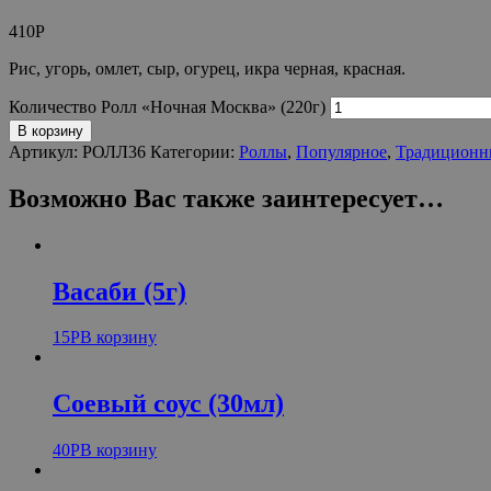
410
Р
Рис, угорь, омлет, сыр, огурец, икра черная, красная.
Количество Ролл «Ночная Москва» (220г)
В корзину
Артикул:
РОЛЛ36
Категории:
Роллы
,
Популярное
,
Традиционн
Возможно Вас также заинтересует…
Васаби (5г)
15
Р
В корзину
Соевый соус (30мл)
40
Р
В корзину